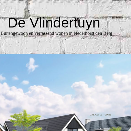
De Vlindertuyn
tengewoon en verrassend wonen in Nederhorst den Berg