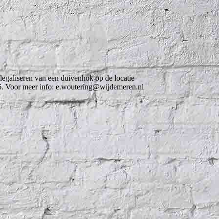
egaliseren van een duivenhok op de locatie
06. Voor meer info: e.woutering@wijdemeren.nl