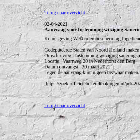
Terug naar overzicht
02-04-2021
Aanvraag voor Instemming wijziging Saneri
Kennisgeving Wet bodembescherming Ingediende
Gedeputeerde Staten van Noord Holland maken b
Omschrijving : Instemming wijziging saneringsp
Locatie : Vaartweg 20 in Nederhorst den Berg
Datum ontvangst : 30 maart 2021
Tegen de aanvraag kunt u geen bezwaar maken.
[https://zoek.officielebekendmakingen.nl/prb-2
Terug naar overzicht