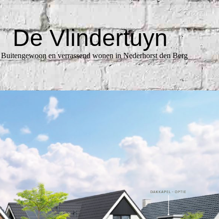
De Vlindertuyn
tengewoon en verrassend wonen in Nederhorst den Berg